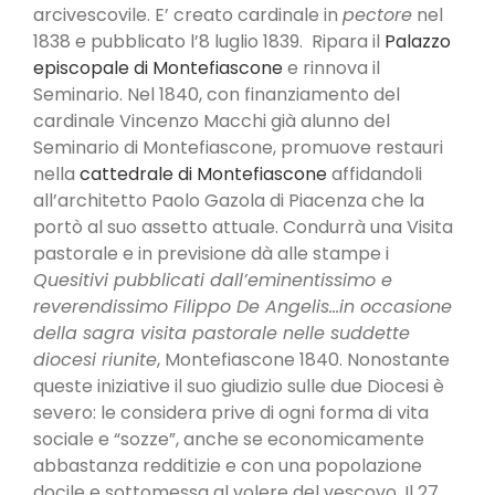
arcivescovile. E’ creato cardinale in
pectore
nel
1838 e pubblicato l’8 luglio 1839. Ripara il
Palazzo
episcopale di Montefiascone
e rinnova il
Seminario. Nel 1840, con finanziamento del
cardinale Vincenzo Macchi già alunno del
Seminario di Montefiascone, promuove restauri
nella
cattedrale di Montefiascone
affidandoli
all’architetto Paolo Gazola di Piacenza che la
portò al suo assetto attuale. Condurrà una Visita
pastorale e in previsione dà alle stampe i
Quesitivi pubblicati dall’eminentissimo e
reverendissimo Filippo De Angelis…in occasione
della sagra visita pastorale nelle suddette
diocesi riunite
, Montefiascone 1840. Nonostante
queste iniziative il suo giudizio sulle due Diocesi è
severo: le considera prive di ogni forma di vita
sociale e “sozze”, anche se economicamente
abbastanza redditizie e con una popolazione
docile e sottomessa al volere del vescovo. Il 27