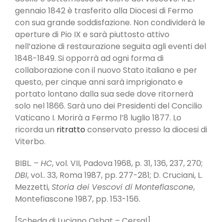
gennaio 1842 è trasferito alla Diocesi di Fermo
con sua grande soddisfazione. Non condividerà le
aperture di Pio IX e sarà piuttosto attivo
nell’azione di restaurazione seguita agli eventi del
1848-1849. Si opporrà ad ogni forma di
collaborazione con il nuovo Stato italiano e per
questo, per cinque anni sarà imprigionato e
portato lontano dalla sua sede dove ritornerà
solo nel 1866. Sarà uno dei Presidenti del Concilio
Vaticano I. Morirà a Fermo l’8 luglio 1877. Lo
ricorda un
ritratto
conservato presso la diocesi di
Viterbo.
BIBL. –
HC
, vol. VII, Padova 1968, p. 31, 136, 237, 270;
DBI
, vol.. 33, Roma 1987, pp. 277-281; D. Cruciani, L.
Mezzetti,
Storia dei Vescovi di Montefiascone
,
Montefiascone 1987, pp. 153-156.
[Scheda di Luciano Osbat – Cersal]