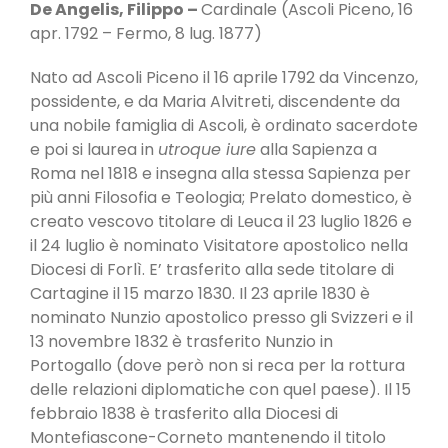
De Angelis, Filippo –
Cardinale (Ascoli Piceno, 16
apr. 1792 – Fermo, 8 lug. 1877)
Nato ad Ascoli Piceno il 16 aprile 1792 da Vincenzo,
possidente, e da Maria Alvitreti, discendente da
una nobile famiglia di Ascoli, è ordinato sacerdote
e poi si laurea in
utroque iure
alla Sapienza a
Roma nel 1818 e insegna alla stessa Sapienza per
più anni Filosofia e Teologia; Prelato domestico, è
creato vescovo titolare di Leuca il 23 luglio 1826 e
il 24 luglio è nominato Visitatore apostolico nella
Diocesi di Forlì. E’ trasferito alla sede titolare di
Cartagine il 15 marzo 1830. Il 23 aprile 1830 è
nominato Nunzio apostolico presso gli Svizzeri e il
13 novembre 1832 è trasferito Nunzio in
Portogallo (dove però non si reca per la rottura
delle relazioni diplomatiche con quel paese). Il 15
febbraio 1838 è trasferito alla Diocesi di
Montefiascone-Corneto mantenendo il titolo