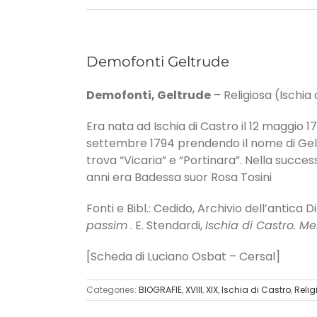
Demofonti Geltrude
Demofonti, Geltrude
– Religiosa (Ischia 
Era nata ad Ischia di Castro il 12 maggio 1
settembre 1794 prendendo il nome di Geltru
trova “Vicaria” e “Portinara”. Nella succes
anni era Badessa suor Rosa Tosini
Fonti e Bibl.: Cedido, Archivio dell’antica D
passim
. E. Stendardi,
Ischia di Castro. M
[Scheda di Luciano Osbat – Cersal]
Categories:
BIOGRAFIE
,
XVIII
,
XIX
,
Ischia di Castro
,
Relig