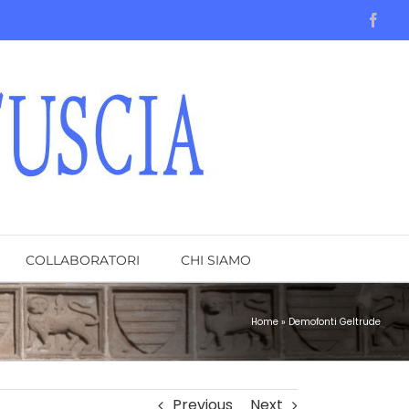
Face
COLLABORATORI
CHI SIAMO
Home
»
Demofonti Geltrude
Previous
Next