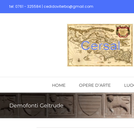
Skip
tel: 0761 - 325584 | cedidoviterbo@gmail.com
to
content
HOME
OPERE D’ARTE
LUO
Demofonti Geltrude