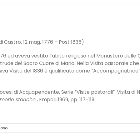
di Castro, 12 mag. 1776 – Post 1836)
776 ed aveva vestito l’abito religioso nel Monastero delle C
de del Sacro Cuore di Maria. Nella Visita pastorale che il
siva Visita del 1836 è qualificata come “Accompagnatrice”, 
iocesi di Acquapendente, Serie “Visite pastorali”, Visita di N
emorie storiche
, Empoli, 1969, pp. 117-119.
ioso