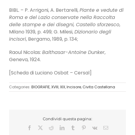
BIBL. – P. Arrigoni, A. Bertarelli,
Piante e vedute di
Roma e del Lazio conservate nella Raccolta
delle stampe e dei disegni, Castello sforzesco
,
Milano 1939, p. 499; G. Milesi,
Dizionario degli
incisori
, Bergamo, 1989, p. 134;
Raoul Nicolas:
Balthasar-Antoine Dunker
,
Geneva, 1924.
[Scheda di Luciano Osbat – Cersal]
Categories:
BIOGRAFIE
,
XVIII
,
XIX
,
Incisore
,
Civita Castellana
Condividi questa pagina:
Facebook
X
Reddit
LinkedIn
Tumblr
Pinterest
Vk
Email