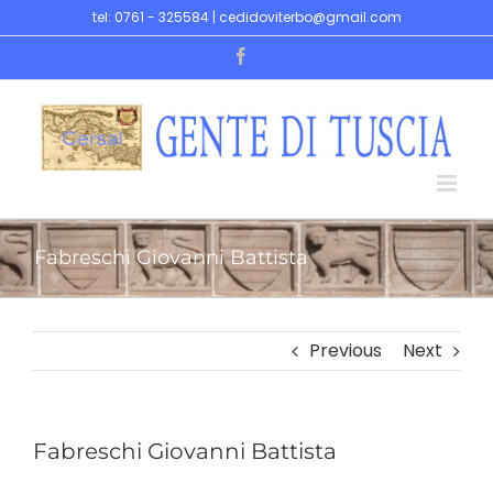
Skip
tel: 0761 - 325584 | cedidoviterbo@gmail.com
to
Facebook
content
Fabreschi Giovanni Battista
Previous
Next
Fabreschi Giovanni Battista