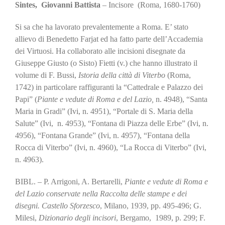
Sintes, Giovanni Battista
– Incisore (Roma, 1680-1760)
Si sa che ha lavorato prevalentemente a Roma. E’ stato
allievo di Benedetto Farjat ed ha fatto parte dell’Accademia
dei Virtuosi. Ha collaborato alle incisioni disegnate da
Giuseppe Giusto (o Sisto) Fietti (v.) che hanno illustrato il
volume di F. Bussi,
Istoria della città di Viterbo
(Roma,
1742) in particolare raffiguranti la “Cattedrale e Palazzo dei
Papi” (
Piante e vedute di Roma e del Lazio,
n. 4948), “Santa
Maria in Gradi” (Ivi, n. 4951), “Portale di S. Maria della
Salute” (Ivi, n. 4953), “Fontana di Piazza delle Erbe” (Ivi, n.
4956), “Fontana Grande” (Ivi, n. 4957), “Fontana della
Rocca di Viterbo” (Ivi, n. 4960), “La Rocca di Viterbo” (Ivi,
n. 4963).
BIBL. – P. Arrigoni, A. Bertarelli,
Piante e vedute di Roma e
del Lazio conservate nella Raccolta delle stampe e dei
disegni. Castello Sforzesco
, Milano, 1939, pp. 495-496; G.
Milesi,
Dizionario degli incisori
, Bergamo, 1989, p. 299; F.