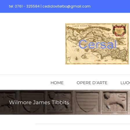
Skip
tel: 0761 - 325584 | cedidoviterbo@gmail.com
to
content
HOME
OPERE D’ARTE
LUO
Wilmore James Tibbits