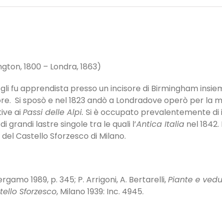
ngton, 1800 – Londra, 1863)
Egli fu apprendista presso un incisore di Birmingham insi
sore. Si sposò e nel 1823 andò a Londradove operò per la m
tive ai
Passi delle Alpi.
Si è occupato prevalentemente di in
 grandi lastre singole tra le quali l’
Antica Italia
nel 1842. 
 del Castello Sforzesco di Milano.
ergamo 1989, p. 345; P. Arrigoni, A. Bertarelli,
Piante e vedu
tello Sforzesco
, Milano 1939: Inc. 4945.