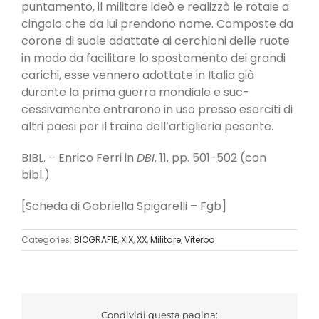
puntamento, il militare ideò e realizzò le rotaie a
cingolo che da lui pren­dono nome. Composte da
corone di suole adattate ai cerchioni delle ruote
in modo da facilitare lo spo­stamento dei grandi
carichi, esse vennero adottate in Italia già
durante la prima guerra mondiale e suc­
cessivamente entrarono in uso presso eserciti di
al­tri paesi per il traino dell’artiglieria pesante.
BIBL. – Enrico Ferri in
DBI
, 11, pp. 501-502 (con
bibl.).
[Scheda di Gabriella Spigarelli – Fgb]
Categories:
BIOGRAFIE
,
XIX
,
XX
,
Militare
,
Viterbo
Condividi questa pagina: