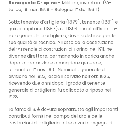
Bonagente Crispino
– Militare, inventore (Vi­
terbo, 19 mar. 1859 – Bologna, 1° dic. 1934)
Sot­totenente d’artiglieria (1879), tenente (1881) e
quindi capitano (1887), nel 1893 passò all’Ispetto­
rato generale di artiglieria, dove si distinse per le
sue qualità di tecnico. All’atto della costituzione
dell’Arsenale di costruzioni di Torino, nel 1911, ne
divenne direttore, permanendo in carica anche
dopo la promozione a maggiore generale,
ottenuta il 1° nov. 1915. Nominato generale di
divisione nel 1923, lasciò il servizio nell’ott. 1925,
ricevendo due anni dopo il grado di tenente
generale di artiglie­ria; fu collocato a riposo nel
1928.
La fama di B. è dovuta soprattutto agli importanti
contributi forni­ti nel campo del tiro e delle
costruzioni di artiglie­ria: oltre a vari congegni di