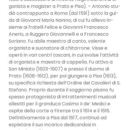
ganista e magister a Prato e Pisa). – Antonio stu­
diò contrappunto a Roma (dal 1591) sotto la gui­
da di Giovanni Maria Nanino, di cui fu allievo in­
sieme ai fratelli Felice e Giovanni Francesco
Anerio, a Ruggero Giovannelli e a Francesco
Soriano. Fu abile maestro di canto, valente
organista e suo­natore di chitarrone. Visse e
operò in vari centri toscani, in cui svolse l’attività
di organista e mae­stro di cappella. Fu attivo a
San Miniato (1603-­1607) e presso il duomo di
Prato (1608-1612), per poi giungere a Pisa (1613),
su specifica richiesta dell’Ordine dei Cavalieri di S.
Stefano. Proprio durante il soggiorno pisano fu
spesso protagonista di intrattenimenti musicali
allestiti per il granduca Cosimo II de’ Medici e
ospite della corte a Firen­ze tra il 1614 e il 1616.
Definitivamente a Pisa dal 1617, continuò ad
espletare il suo incarico dedi­candosi in