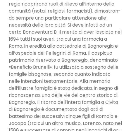
regio ricoprirono ruoli di rilievo all’interno della
comunità (notai, religiosi, farmacisti), dimostran­
do sempre una particolare attenzione alle
necessi­tà della loro città. Si deve infatti ad un
certo Bo­naventura B. il merito di aver lasciato nel
1694 tut­ti i suoi averi, tra cui una farmacia a
Roma, in ere­dità alla cattedrale di Bagnoregio e
all’ospedale dei Pellegrini di Roma. Il cospicuo
patrimonio ri­servato a Bagnoregio, denominato
«Beneficio Brunelli», fu utilizzato a sostegno delle
famiglie bisognose, secondo quanto indicato
nelle inten­zioni testamentarie. Alla memoria
dell’illustre fa­miglia è stata dedicata, in segno di
riconoscenza, una delle vie del centro storico di
Bagnoregio. Il ritorno dell’intera famiglia a Civita
di Bagnoregio è documentato dagli atti di
battesimo dei successivi cinque figli di Romolo e
Jacopa (tra cui un altro musico, Lorenzo, nato nel
1588 e successore di Antonio negli incarichi di or­