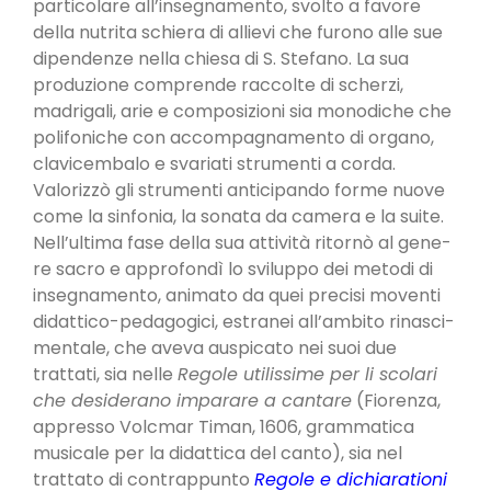
particolare all’insegnamento, svolto a favore
della nutrita schiera di allievi che furono alle sue
dipendenze nella chiesa di S. Stefano. La sua
produzione comprende raccolte di scherzi,
madrigali, arie e composizioni sia mono­diche che
polifoniche con accompagnamento di organo,
clavicembalo e svariati strumenti a corda.
Valorizzò gli strumenti anticipando forme nuove
come la sinfonia, la sonata da camera e la suite.
Nell’ultima fase della sua attività ritornò al gene­
re sacro e approfondì lo sviluppo dei metodi di
insegnamento, animato da quei precisi moventi
di­dattico-pedagogici, estranei all’ambito rinasci­
mentale, che aveva auspicato nei suoi due
trattati, sia nelle
Regole utilissime per li scolari
che desi­derano imparare a cantare
(Fiorenza,
appresso Volcmar Timan, 1606, grammatica
musicale per la didattica del canto), sia nel
trattato di contrappun­to
Regole e dichiarationi