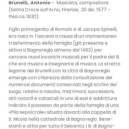
Brunelli, Antonio
– Musicista, compositore
(San­ta Croce sull’Arno, Firenze, 20 dic. 1577 –
Pisa ca. 1630).
Figlio primogenito di Romolo e di Jacopa Spinelli,
era nato in Toscana a causa di un momentaneo
trasferimento della famiglia (già presente e
attiva a Bagnoregio almeno dal 1463) per
cercare nuovi incarichi musicali per il padre del B.
che era musico e insegnante di musica. Lo stretto
legame dei Brunelli con la città di Bagno­regio
emerge con chiarezza dalla consultazione dei
numerosi documenti conservati negli archivi del
luogo, relativi a nascite, matrimoni, successioni,
atti notarili e catastali: in uno di essi è addirittura
indicato il possesso da parte della famiglia di una
«Pila sepolcrale» situata davanti alla cappella di
S. Nicola nella cattedrale di Bagnoregio. Bene­
stanti e attivi per tutto il Seicento, i B. di Bagno­