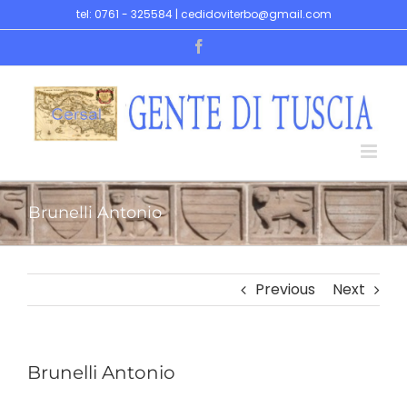
Skip
tel: 0761 - 325584 | cedidoviterbo@gmail.com
to
Facebook
content
Brunelli Antonio
Previous
Next
Brunelli Antonio