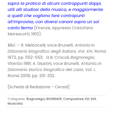
sopra la pratica di alcu­ni contrappunti doppi,
utili alli studiosi della mu­sica, e maggiormente
a quelli che vogliono fare contrapunti
all’improviso, con diversi canoni so­pra un sol
canto fermo
(Firenze, appresso Cristofano
Marescotti, 1610).
Bibl.: – R. Meloncelli, voce
Brunelli, Antonio
in
Dizionario biografico degli italiani, Vol. XIV
, Roma
1972, pp. 552-553; G.B. Crocoli,
Bagnoregio
,
Viterbo 1991; A. Giustini, voce
Brunelli, Antonio
, in
Dizionario storico biografico del Lazio, Vol. I
,
Roma 2009, pp. 331-332..
[Scheda di Redazione – Cersal]
Categories:
Bagnoregio
,
BIOGRAFIE
,
Compositore
,
XVI
,
XVII
,
Musicista