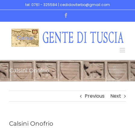
Skip
tel: 0761 - 325584 | cedidoviterbo@gmail.com
to
Facebook
content
Calsini Onofrio
Previous
Next
Calsini Onofrio