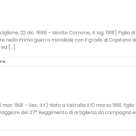
lione, 22 dic. 1886 – Monte Cornone, 4 lug. 1918) Figlio di L
 nella Prima guerra mondiale con il grado di Capitano de
d [...]
one
0 mar. 1891 – Sec. XX) Nato a Vetralla il 10 marzo 1891, figli
maggiore del 37° Reggimento di artiglieria da campagna 