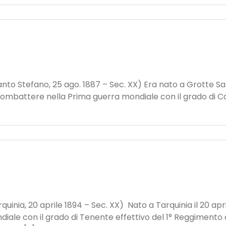
anto Stefano, 25 ago. 1887 – Sec. XX) Era nato a Grotte Sant
 combattere nella Prima guerra mondiale con il grado di C
inia, 20 aprile 1894 – Sec. XX) Nato a Tarquinia il 20 april
le con il grado di Tenente effettivo del 1° Reggimento d