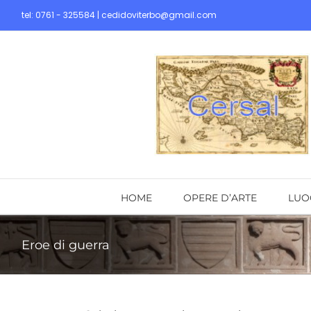
Skip
tel: 0761 - 325584 | cedidoviterbo@gmail.com
to
content
HOME
OPERE D’ARTE
LUO
Eroe di guerra