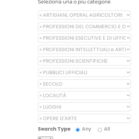
Seleziona una o piu categorie
Search Type
Any
All