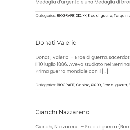
Medaglia d'argento e una Medaglia di bronz
Categories:
BIOGRAFIE
,
XIX
,
XX
,
Eroe di guerra
,
Tarquini
Donati Valerio
Donati, Valerio – Eroe di guerra, sacerdote
il 10 luglio 1886. Aveva studiato nel Semi
Prima guerra mondiale con il [...]
Categories:
BIOGRAFIE
,
Canino
,
XIX
,
XX
,
Eroe di guerra
,
Cianchi Nazzareno
Cianchi, Nazzareno – Eroe di guerra (Boma