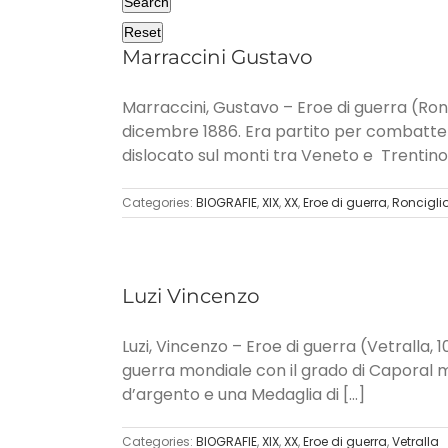
Search
Reset
Marraccini Gustavo
Marraccini, Gustavo – Eroe di guerra (Roncig
dicembre 1886. Era partito per combattere
dislocato sul monti tra Veneto e Trentino e
Categories:
BIOGRAFIE
,
XIX
,
XX
,
Eroe di guerra
,
Roncigli
Luzi Vincenzo
Luzi, Vincenzo – Eroe di guerra (Vetralla, 1
guerra mondiale con il grado di Caporal 
d’argento e una Medaglia di [...]
Categories:
BIOGRAFIE
,
XIX
,
XX
,
Eroe di guerra
,
Vetralla