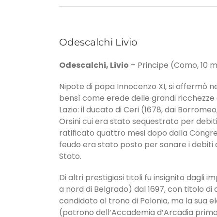
Odescalchi Livio
Odescalchi, Livio
– Principe (Como, 10 ma
Nipote di papa Innocenzo XI, si affermò ne
bensì come erede delle grandi ricchezze 
Lazio: il ducato di Ceri (1678, dai Borrome
Orsini cui era stato sequestrato per debiti
ratificato quattro mesi dopo dalla Congrega
feudo era stato posto per sanare i debiti d
Stato.
Di altri prestigiosi titoli fu insignito dag
a nord di Belgrado) dal 1697, con titolo di 
candidato al trono di Polonia, ma la sua el
(patrono dell’Accademia d’Arcadia prima, 