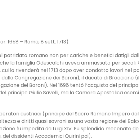
r. 1658 – Roma, 8 sett. 1713).
l patriziato romano non per cariche e benefici datigli dal
che la famiglia Odescalchi aveva ammassato per secoli. C
o, cui lo rivenderà nel 1713 dopo aver condotto lavori nel pa
 dalla Congregazione dei Baroni), il ducato di Bracciano (il 
zione dei Baroni). Nel 1696 tentò l’acquisto del principato
el principe Giulio Savelli, ma la Camera Apostolica esercitò
li imperatori austriaci (principe del Sacro Romano Impero dal
altezza e diritti quasi sovrani su una vasta regione dei Balc
ezione fu impedita da Luigi XIV. Fu splendido mecenate dell
dei dissidenti Accademici Quirini poi).