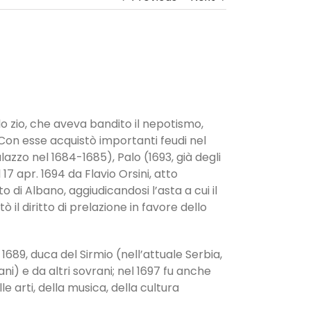
lo zio, che aveva bandito il nepotismo,
on esse acquistò importanti feudi nel
lazzo nel 1684-1685), Palo (1693, già degli
17 apr. 1694 da Flavio Orsini, atto
 di Albano, aggiudicandosi l’asta a cui il
 il diritto di prelazione in favore dello
 1689, duca del Sirmio (nell’attuale Serbia,
ani) e da altri sovrani; nel 1697 fu anche
e arti, della musica, della cultura