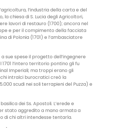
ricoltura, l’industria della carta e del
la chiesa di S. Lucia degli Agricoltori,
iere lavori di restauro (1700); ancora nel
eppe e per il compimento della facciata
gina di Polonia (1701) e l’ambasciatore
 a sue spese il progetto dell’ingegnere
01 l’intero territorio pontino gli fu
nal Imperiali; ma troppi erano gli
chi intralci burocratici creò la
.000 scudi nei soli terrapieni del Puzza) e
asilica dei Ss. Apostoli. L’erede e
ser stato aggredito a mano armata a
 chi al­tri intendesse tentarla.