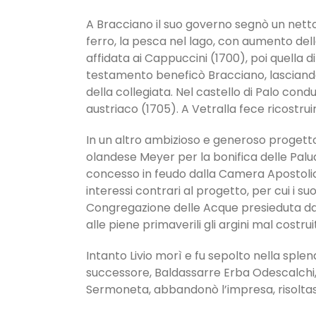
A Bracciano il suo governo segnò un netto 
ferro, la pesca nel lago, con aumento della 
affidata ai Cappuccini (1700), poi quella d
testamento beneficò Bracciano, lasciando 
della collegiata. Nel castello di Palo cond
austriaco (1705). A Vetralla fece ricostruir
In un altro ambizioso e generoso progetto
olandese Meyer per la bonifica delle Paludi
concesso in feudo dalla Camera Apostolica 
interessi contrari al progetto, per cui i su
Congregazione delle Acque presieduta dal c
alle piene primaverili gli argini mal co­strui
Intanto Livio morì e fu sepolto nella splen
successore, Baldassarre Erba Odescalchi,
Sermoneta, abbandonò l’impresa, risoltas