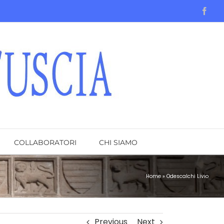
Face
COLLABORATORI
CHI SIAMO
Home
»
Odescalchi Livio
Previous
Next