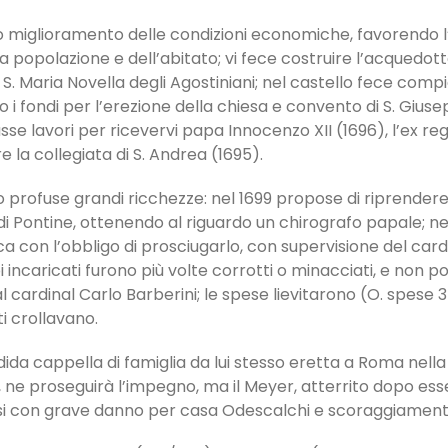
miglioramento delle condizioni economiche, favorendo l’ag
popolazione e dell’abitato; vi fece costruire l’acquedotto, 
i S. Maria Novella degli Agostiniani; nel castello fece comp
i fondi per l’erezione della chiesa e convento di S. Gius
usse lavori per ricevervi papa Innocenzo XII (1696), l’ex re
e la collegiata di S. Andrea (1695).
 profuse grandi ricchezze: nel 1699 propose di riprendere
 Pontine, ottenendo al riguardo un chirografo papale; nel 17
con l’obbligo di prosciugarlo, con supervisione del cardi
oi incaricati furono più volte corrotti o minacciati, e non po
ardinal Carlo Barberini; le spese lievitarono (O. spese 35
ti crollavano.
dida cappella di famiglia da lui stesso eretta a Roma nella b
 ne proseguirà l’impegno, ma il Meyer, atterrito dopo es
i con grave danno per casa Odescalchi e scoraggiamento di