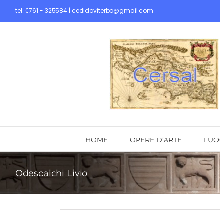
Skip
tel: 0761 - 325584 | cedidoviterbo@gmail.com
to
content
HOME
OPERE D’ARTE
LUO
Odescalchi Livio