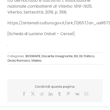
tra democrazia e fascismo. L’Associazione
nazionale combattenti di Viterbo 1919-1925
,
Viterbo, Settecittà, 2019, p. 358;
https://antenati.cultura.gov.it/ark:/12657/an_ua957
[Scheda di Luciano Osbat – Cersal]
.
Categories:
BIOGRAFIE
,
Docente
,
Insegnante
,
XIX
,
XX
,
Politico
,
Oriolo Romano
,
Viterbo
Condividi questa pagina:
Facebook
X
Reddit
LinkedIn
Tumblr
Pinterest
Vk
Email