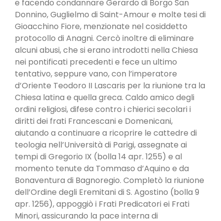
e facendo condannare Gerardo di Borgo San
Donnino, Guglielmo di Saint-Amour e molte tesi di
Gioacchino Fiore, menzionate nel cosiddetto
protocollo di Anagni. Cercò inoltre di eliminare
alcuni abusi, che si erano introdotti nella Chiesa
nei pontificati precedenti e fece un ultimo
tentativo, seppure vano, con l’imperatore
d’Oriente Teodoro II Lascaris per la riunione tra la
Chiesa latina e quella greca. Caldo amico degli
ordini religiosi, difese contro i chierici secolari i
diritti dei frati Francescani e Domenicani,
aiutando a continuare a ricoprire le cattedre di
teologia nell’Università di Parigi, assegnate ai
tempi di Gregorio IX (bolla 14 apr. 1255) e al
momento tenute da Tommaso d’Aquino e da
Bonaventura di Bagnoregio. Completò la riunione
dell’Ordine degli Eremitani di S. Agostino (bolla 9
apr. 1256), appoggiò i Frati Predicatori ei Frati
Minori, assicurando la pace interna di