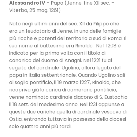
Alessandro IV
– Papa (Jenne, fine XII sec. –
Viterbo, 25 mag. 1261)
Nato negli ultimi anni del sec. XII da Filippo che
era un feudatario di Jenne, in una delle famiglie
più ricche e potenti del territorio a sud di Roma. Il
suo nome al battesimo era Rinaldo. Nel 1208 è
indicato per la prima volta con il titolo di
canonico del duomo di Anagni. Nel 1221 fu al
seguito del cardinale Ugolino, allora legato del
papa in Italia settentrionale. Quando Ugolino salì
al soglio pontificio, il 19 marzo 1227, Rinaldo, che
ricopriva già la carica di camerario pontificio,
venne nominato cardinale diacono di S. Eustachio
il 18 sett. del medesimo anno. Nel 1231 aggiunse a
queste due cariche quella di cardinale vescovo di
Ostia, entrando tuttavia in possesso della diocesi
solo quattro anni più tardi.