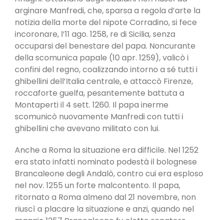
arginare Manfredi, che, sparsa a regola d’arte la
notizia della morte del nipote Corradino, si fece
incoronare, l’11 ago. 1258, re di Sicilia, senza
occuparsi del benestare del papa. Noncurante
della scomunica papale (10 apr. 1259), valicò i
confini del regno, coalizzando intorno a sé tutti i
ghibellini dell’Italia centrale, e attaccò Firenze,
roccaforte guelfa, pesantemente battuta a
Montaperti il ​​4 sett. 1260. Il papa inerme
scomunicò nuovamente Manfredi con tutti i
ghibellini che avevano militato con lui.
Anche a Roma la situazione era difficile. Nel 1252
era stato infatti nominato podestà il bolognese
Brancaleone degli Andalò, contro cui era esploso
nel nov. 1255 un forte malcontento. Il papa,
ritornato a Roma almeno dal 21 novembre, non
riuscì a placare la situazione e anzi, quando nel