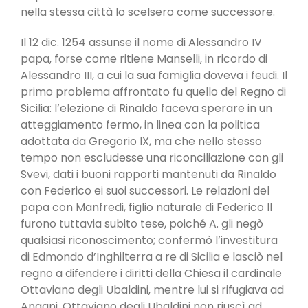
nella stessa città lo scelsero come successore.
Il 12 dic. 1254 assunse il nome di Alessandro IV
papa, forse come ritiene Manselli, in ricordo di
Alessandro III, a cui la sua famiglia doveva i feudi. Il
primo problema affrontato fu quello del Regno di
Sicilia: l’elezione di Rinaldo faceva sperare in un
atteggiamento fermo, in linea con la politica
adottata da Gregorio IX, ma che nello stesso
tempo non escludesse una riconciliazione con gli
Svevi, dati i buoni rapporti mantenuti da Rinaldo
con Federico ei suoi successori. Le relazioni del
papa con Manfredi, figlio naturale di Federico II
furono tuttavia subito tese, poiché A. gli negò
qualsiasi riconoscimento; confermò l’investitura
di Edmondo d’Inghilterra a re di Sicilia e lasciò nel
regno a difendere i diritti della Chiesa il cardinale
Ottaviano degli Ubaldini, mentre lui si rifugiava ad
Anagni. Ottaviano degli Ubaldini non riuscì ad