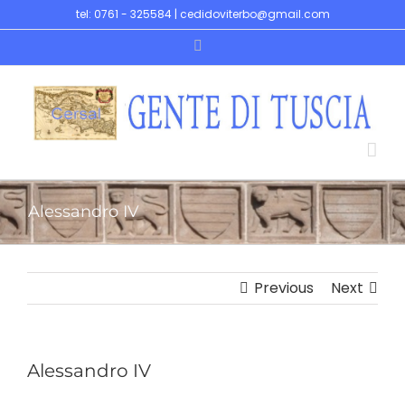
Skip
tel: 0761 - 325584 | cedidoviterbo@gmail.com
to
Facebook
content
Alessandro IV
Previous
Next
Alessandro IV