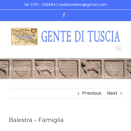
Skip
tel: 0761 - 325584 | cedidoviterbo@gmail.com
to
Facebook
content
Balestra – Famiglia
Previous
Next
Balestra – Famiglia