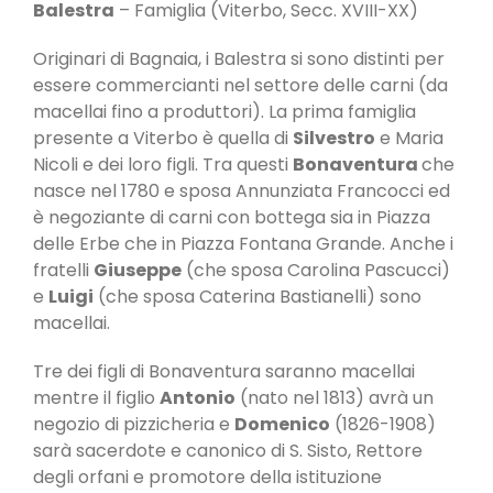
Balestra
– Famiglia (Viterbo, Secc. XVIII-XX)
Originari di Bagnaia, i Balestra si sono distinti per
essere commercianti nel settore delle carni (da
macellai fino a produttori). La prima famiglia
presente a Viterbo è quella di
Silvestro
e Maria
Nicoli e dei loro figli. Tra questi
Bonaventura
che
nasce nel 1780 e sposa Annunziata Francocci ed
è negoziante di carni con bottega sia in Piazza
delle Erbe che in Piazza Fontana Grande. Anche i
fratelli
Giuseppe
(che sposa Carolina Pascucci)
e
Luigi
(che sposa Caterina Bastianelli) sono
macellai.
Tre dei figli di Bonaventura saranno macellai
mentre il figlio
Antonio
(nato nel 1813) avrà un
negozio di pizzicheria e
Domenico
(1826-1908)
sarà sacerdote e canonico di S. Sisto, Rettore
degli orfani e promotore della istituzione