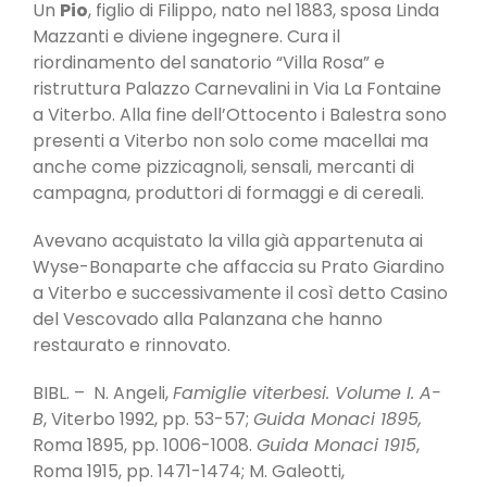
Un
Pio
, figlio di Filippo, nato nel 1883, sposa Linda
Mazzanti e diviene ingegnere. Cura il
riordinamento del sanatorio “Villa Rosa” e
ristruttura Palazzo Carnevalini in Via La Fontaine
a Viterbo. Alla fine dell’Ottocento i Balestra sono
presenti a Viterbo non solo come macellai ma
anche come pizzicagnoli, sensali, mercanti di
campagna, produttori di formaggi e di cereali.
Avevano acquistato la villa già appartenuta ai
Wyse-Bonaparte che affaccia su Prato Giardino
a Viterbo e successivamente il così detto Casino
del Vescovado alla Palanzana che hanno
restaurato e rinnovato.
BIBL. – N. Angeli,
Famiglie viterbesi. Volume I. A-
B
, Viterbo 1992, pp. 53-57;
Guida Monaci
1895,
Roma 1895, pp. 1006-1008.
Guida Monaci 1915
,
Roma 1915, pp. 1471-1474; M. Galeotti,