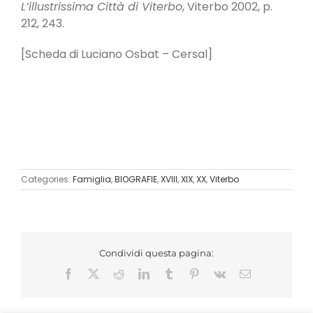
L’illustrissima Città di Viterbo
, Viterbo 2002, p.
212, 243.
[Scheda di Luciano Osbat – Cersal]
Categories:
Famiglia
,
BIOGRAFIE
,
XVIII
,
XIX
,
XX
,
Viterbo
Condividi questa pagina:
Facebook
X
Reddit
LinkedIn
Tumblr
Pinterest
Vk
Email