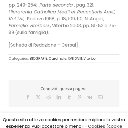
pp. 249-254;
Parte seconda
, pag. 321;
Hierarchia Catholica Medii et Recentioris Aevii,
Vol. VII,
Padova 1968, p. 18, 109, 110; N. Angeli,
Famiglie viterbesi
, Viterbo 2003, pp. 81-82 e 75-
89 (sulla famiglia).
[Scheda di Redazione – Cersal]
Categories:
BIOGRAFIE
,
Cardinale
,
XVII
,
XVIII
,
Viterbo
Condividi questa pagina:
Facebook
X
Reddit
LinkedIn
Tumblr
Pinterest
Vk
Email
Questo sito utilizza cookies per rendere migliore la vostra
esperienza. Puoi accettare o meno i
- Cookies (cookie