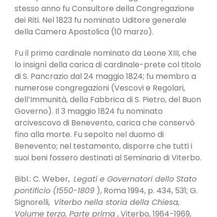
stesso anno fu Consultore della Congregazione
dei Riti. Nel 1823 fu nominato Uditore generale
della Camera Apostolica (10 marzo).
Fu il primo cardinale nominato da Leone XIII, che
lo insignì della carica di cardinale-prete col titolo
di S. Pancrazio dal 24 maggio 1824; fu membro a
numerose congregazioni (Vescovi e Regolari,
dell’Immunità, della Fabbrica di S. Pietro, del Buon
Governo). Il 3 maggio 1824 fu nominato
arcivescovo di Benevento, carica che conservò
fino alla morte. Fu sepolto nel duomo di
Benevento; nel testamento, disporre che tutti i
suoi beni fossero destinati al Seminario di Viterbo.
Bibl.: C. Weber,
Legati e Governatori dello Stato
pontificio (1550-1809
), Roma 1994, p. 434, 531; G.
Signorelli,
Viterbo nella storia della Chiesa,
Volume terzo, Parte prima
, Viterbo, 1964-1969,