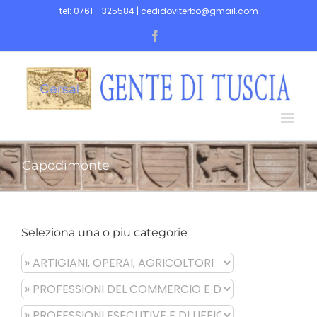
Skip
tel: 0761 - 325584 | cedidoviterbo@gmail.com
to
Facebook
content
Capodimonte
Seleziona una o piu categorie