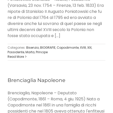
(Varsavia, 23 nov. 1754 – Firenze, 13 feb. 1833) Era
nipote di Stanislao II Augusto Poniatowski che fu
re di Polonia dal 1764 al 1795 ed era avviato a
divenire anche lui sovrano di quel paese se negli
ultimi decenni del XVIII secolo la Polonia non
fosse stata occupata e [...]
Categories:
Bisenzio
,
BIOGRAFIE
,
Capodimonte
,
XVIII
,
XIX
,
Possidente
,
Marta
,
Principe
Read More
Brenciaglia Napoleone
Brenciaglia, Napoleone – Deputato
(Capodimonte, 1861 – Roma, 4 giu. 1925) Nato a
Capodimonte nel 1861 in una famiglia di ricchi
possidenti che nel 1805 aveva ottenuto l'enfiteusi