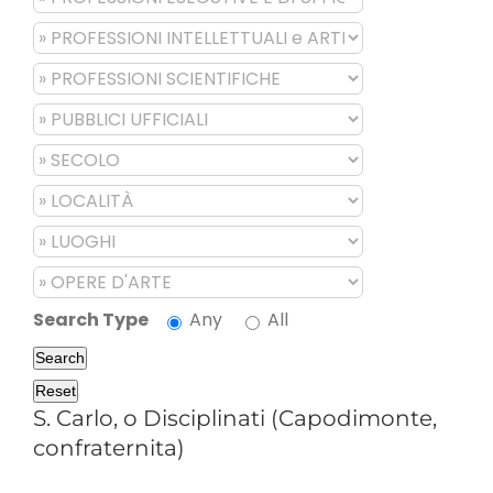
Search Type
Any
All
Search
Reset
S. Carlo, o Disciplinati (Capodimonte,
confraternita)