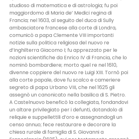
studioso di matematica e di astrologia; fu poi
maggiordomo di Maria de’ Medici regina di
Francia; nel 1603, al seguito del duca di Sully
ambasciatore francese alla corte di Londra,
comunicò a papa Clemente VIII importanti
notizie sulla politica religiosa del nuovo re
d’Inghilterra Giacomo I; fu apprezzato per le
nozioni scientifiche da Enrico IV di Francia, che lo
nominò bombardiere; morto quel re nel 1610,
divenne coppiere del nuovo re Luigi XIII. Tornò poi
alla corte papale, dove fu scalco e cameriere
segreto di papa Urbano VIII, che nel 1625 gli
assegnò un canonicato nella basilica di S. Pietro.
A Castelnuovo beneficò la collegiata, fondandovi
un altare privilegiato per i defunti, dotandolo di
reliquie e suppellettili d’oro e assegnandogli un
censo annuo; fece restaurare e decorare la
chiesa rurale di famiglia di S. Giovanni a