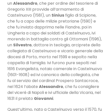
un
Alessandro
, che per ordine del tesoriere di
Gregorio XIII provvide all’armamento di
Castelnuovo (1581), un
Sinius
figlio di Scipione,
che fu a capo delle milizie pretoriane (1590) e
che fu inviato dapprima nelle Fiandre, poi in
Ungheria a capo dei soldati di Castelnuovo, ivi
morendo in battaglia contro gli Ottomani (1596),
un
Silvestro
, dottore in teologia, arci­prete della
collegiata di Castelnuovo e vicario generale della
diocesi di Porto, morto nel 1599 e sepolto nella
cappella di famiglia. Ivi furono pure sepolti nel
1616 Evangelista, notaio camerale in Castelnuovo
(1601-1608) ed ivi canonico della collegiata, che
fu al servizio del cardinal Prospero Santacroce,
nel 1624 l’abate
Alessandro
, che fu consigliere
del viceré di Napoli e ivi ufficiale della Vicaria, nel
1631 il prelato
Giovanni
.
Quest’ultimo, nato a Castelnuovo verso il 1570, fu