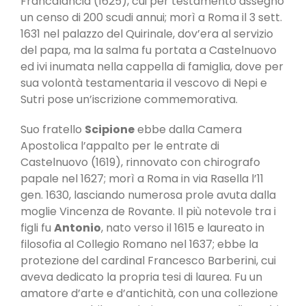
Francalancia (1625), cui per testamento assegnò
un censo di 200 scudi annui; morì a Roma il 3 sett.
1631 nel palazzo del Quirinale, dov’era al servizio
del papa, ma la salma fu portata a Castelnuovo
ed ivi inumata nella cappella di famiglia, dove per
sua volontà testamentaria il vescovo di Nepi e
Sutri pose un’iscrizione commemorativa.
Suo fratello
Scipione
ebbe dalla Camera
Apostolica l’appalto per le entrate di
Castelnuovo (1619), rinnovato con chirografo
papale nel 1627; morì a Roma in via Rasella l’11
gen. 1630, lasciando numerosa prole avuta dalla
moglie Vincenza de Rovante. Il più notevole tra i
figli fu
An­tonio
, nato verso il 1615 e laureato in
filosofia al Collegio Romano nel 1637; ebbe la
protezione del cardinal Francesco Barberini, cui
aveva dedicato la propria tesi di laurea. Fu un
amatore d’arte e d’antichità, con una collezione