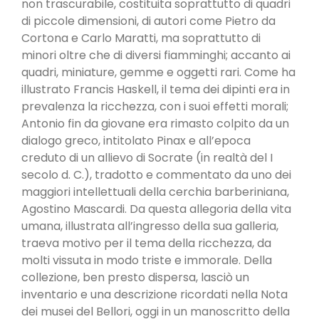
non trascurabile, costituita soprattutto di quadri
di piccole dimensioni, di autori come Pietro da
Cortona e Carlo Maratti, ma soprattutto di
minori oltre che di diversi fiamminghi; accanto ai
quadri, miniature, gemme e oggetti rari. Come ha
illustrato Francis Haskell, il tema dei dipinti era in
prevalenza la ricchezza, con i suoi effetti morali;
Antonio fin da giovane era rimasto colpito da un
dialogo greco, intitolato Pinax e all’epoca
creduto di un allievo di Socrate (in realtà del I
secolo d. C.), tradotto e commentato da uno dei
maggiori intellettuali della cerchia barberiniana,
Agostino Mascardi. Da questa allegoria della vita
umana, illustrata all’ingresso della sua galleria,
traeva motivo per il tema della ricchezza, da
molti vissuta in modo triste e immorale. Della
collezione, ben presto dispersa, lasciò un
inventario e una descrizione ricordati nella Nota
dei musei del Bellori, oggi in un manoscritto della