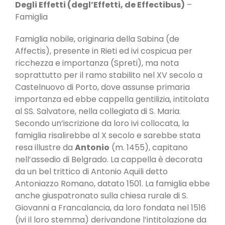
Degli Effetti (degl’Effetti,
de Effectibus)
–
Famiglia
Famiglia nobile, originaria della Sabina (de
Affectis), presente in Rieti ed ivi cospicua per
ricchezza e importanza (Spreti), ma nota
soprattutto per il ramo stabilito nel XV secolo a
Castelnuovo di Porto, dove assunse primaria
importanza ed ebbe cappella gentilizia, intitolata
al SS. Salvatore, nella collegiata di S. Maria.
Secondo un’iscrizione da loro ivi collocata, la
famiglia risalirebbe al X secolo e sarebbe stata
resa illustre da
Antonio
(m. 1455), capitano
nell’assedio di Belgrado. La cappella è decorata
da un bel trittico di Antonio Aquili detto
Antoniazzo Romano, datato 1501. La famiglia ebbe
anche giuspatronato sulla chiesa rurale di S.
Giovanni a Francalancia, da loro fondata nel 1516
(ivi il loro stemma) derivandone l’intitolazione da