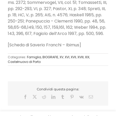
ms. 2372; Sommervogel, VII, col. 51; Tomassetti, III,
pp. 292-293, VI, p. 327; Pastor, XI, p. 348; Spreti, III,
p. 18;
HC
, V, p. 265; AIS, n. 4576; Haskell 1985, pp.
250-251; Panepuccia – Clementi 1990, pp. 48, 56,
58,65-68,149, 150, 157, 159,161, 162; Weber 1994, pp.
143, 396, 617; Fagiolo dell’Arco 1997, pp. 500, 596.
[Scheda di Saverio Franchi – Ibimus]
Categories:
Famiglia
,
BIOGRAFIE
,
XV
,
XVI
,
XVII
,
XVIII
,
XIX
,
Castelnuovo di Porto
Condividi questa pagina:
Facebook
X
Reddit
LinkedIn
Tumblr
Pinterest
Vk
Email