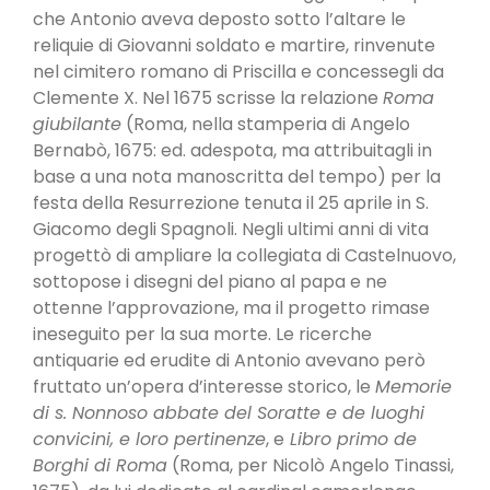
che Antonio aveva deposto sotto l’altare le
reliquie di Giovanni soldato e martire, rinvenute
nel cimitero romano di Priscilla e concessegli da
Clemente X. Nel 1675 scrisse la relazione
Roma
giubilante
(Roma, nella stamperia di Angelo
Bernabò, 1675: ed. adespota, ma attribuitagli in
base a una nota manoscritta del tempo) per la
festa della Resurrezione tenuta il 25 aprile in S.
Giacomo degli Spagnoli. Negli ultimi anni di vita
progettò di ampliare la collegiata di Castelnuovo,
sottopose i disegni del piano al papa e ne
ottenne l’approvazione, ma il progetto rimase
ineseguito per la sua morte. Le ricerche
antiquarie ed erudite di Antonio avevano però
fruttato un’opera d’interesse storico, le
Memorie
di s. Nonnoso abbate del Soratte e de luoghi
convicini, e loro pertinenze
, e
Libro primo de
Borghi di Roma
(Roma, per Nicolò Angelo Tinassi,