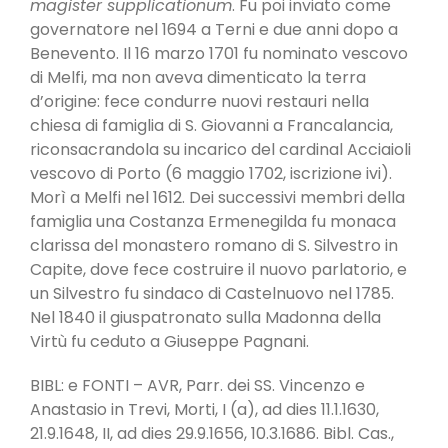
magister supplicationum
. Fu poi inviato come
governatore nel 1694 a Terni e due anni dopo a
Benevento. Il 16 marzo 1701 fu nominato vescovo
di Melfi, ma non aveva dimenticato la terra
d’origine: fece condurre nuovi restauri nella
chiesa di famiglia di S. Giovanni a Francalancia,
riconsacrandola su incarico del cardinal Acciaioli
vescovo di Porto (6 maggio 1702, iscrizione ivi).
Morì a Melfi nel 1612. Dei successivi membri della
famiglia una Costanza Ermenegilda fu monaca
clarissa del monastero romano di S. Silvestro in
Capite, dove fece costruire il nuovo parlatorio, e
un Silvestro fu sindaco di Castelnuovo nel 1785.
Nel 1840 il giuspatronato sulla Madonna della
Virtù fu ceduto a Giuseppe Pagnani.
BIBL: e FONTI – AVR, Parr. dei SS. Vincenzo e
Anastasio in Trevi, Morti, I (a), ad dies 11.1.1630,
21.9.1648, II, ad dies 29.9.1656, 10.3.1686. Bibl. Cas.,