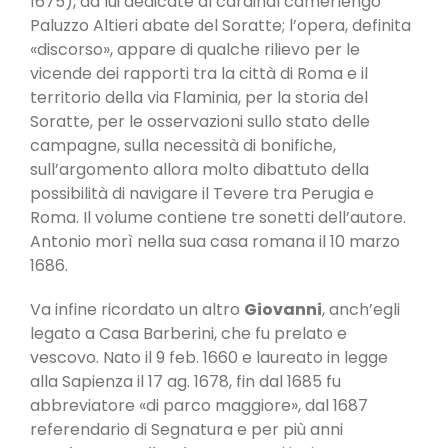
1675), da lui dedicate al cardinal camerlengo
Paluzzo Altieri abate del Soratte; l’opera, definita
«discorso», appare di qualche rilievo per le
vicende dei rapporti tra la città di Roma e il
territorio della via Flaminia, per la storia del
Soratte, per le osservazioni sullo stato delle
campagne, sulla necessità di bonifiche,
sull’argomento allora molto dibattuto della
possibilità di navigare il Tevere tra Perugia e
Roma. Il volume contiene tre sonetti dell’autore.
Antonio morì nella sua casa romana il 10 marzo
1686.
Va infine ricordato un altro
Giovanni
, anch’egli
legato a Casa Barberini, che fu prelato e
vescovo. Nato il 9 feb. 1660 e laureato in legge
alla Sapienza il 17 ag. 1678, fin dal 1685 fu
abbreviatore «di parco maggiore», dal 1687
referendario di Segnatura e per più anni