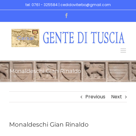
Skip
tel: 0761 - 325584 | cedidoviterbo@gmail.com
to
Facebook
content
Monaldeschi Gian Rinaldo
Previous
Next
Monaldeschi Gian Rinaldo