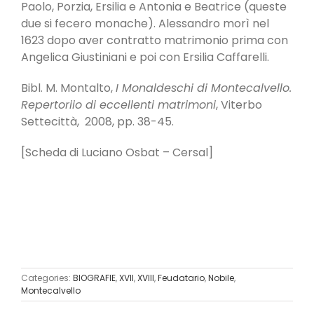
Paolo, Porzia, Ersilia e Antonia e Beatrice (queste
due si fecero monache). Alessandro morì nel
1623 dopo aver contratto matrimonio prima con
Angelica Giustiniani e poi con Ersilia Caffarelli.
Bibl. M. Montalto,
I Monaldeschi di Montecalvello.
Repertoriio di eccellenti matrimoni
, Viterbo
Settecittà, 2008, pp. 38-45.
[Scheda di Luciano Osbat – Cersal]
Categories:
BIOGRAFIE
,
XVII
,
XVIII
,
Feudatario
,
Nobile
,
Montecalvello