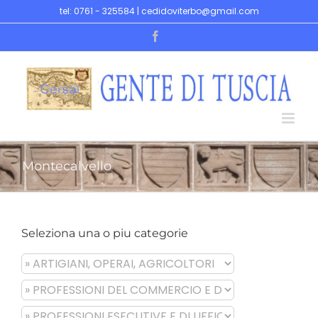
Skip
tel: 0761 - 325584 | cedidoviterbo@gmail.com
to
Facebook
content
Montecalvello
Seleziona una o piu categorie