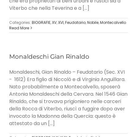
che era proprietari di beni urbani e rustici sia a
Viterbo che nella Teverina e a [...]
Categories:
BIOGRAFIE
,
XV
,
XVI
,
Feudatario
,
Nobile
,
Montecalvello
Read More
Monaldeschi Gian Rinaldo
Monaldeschi, Gian Rinaldo – Feudatario (Sec. XVI
- 1612) Era figlio di Niccolò e di Virginia Anguillara.
Nato probabilmente a Montecalvello, sposerà
Antonia Monaldeschi della Cervara. Nel 1546 Gian
Rinaldo, che si trovava prigioniero nelle carceri
della Rocca di Viterbo, riuscì a fuggire dopo aver
invocato la Madonna della Quercia: questo è
attestato da un [...]