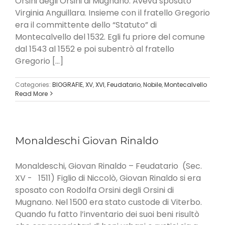
Orsini degli Orsini di Mugnano. Aveva sposato
Virginia Anguillara. Insieme con il fratello Gregorio
era il committente dello “Statuto” di
Montecalvello del 1532. Egli fu priore del comune
dal 1543 al 1552 e poi subentrò al fratello
Gregorio [...]
Categories:
BIOGRAFIE
,
XV
,
XVI
,
Feudatario
,
Nobile
,
Montecalvello
Read More
Monaldeschi Giovan Rinaldo
Monaldeschi, Giovan Rinaldo – Feudatario (Sec.
XV - 1511) Figlio di Niccolò, Giovan Rinaldo si era
sposato con Rodolfa Orsini degli Orsini di
Mugnano. Nel 1500 era stato custode di Viterbo.
Quando fu fatto l’inventario dei suoi beni risultò