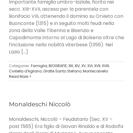
Importante famiglia umbro­-laziale, fiorita nei
secc. XIII-XVII, ascesa per la pa­rentela con
Bonifacio VIII, ottenendo il dominio su Orvieto con
Buonconte (1315) e in seguito molti feudi nella
zona della Valle Tiberina e Bisenzio e
Capodimonte intorno al Lago di Bolsena oltre che
l’inclusione nella nobiltà vi­terbese (1356). Nel
Lazio [...]
Categories:
Famiglia
,
BIOGRAFIE
,
XIII
,
XIV
,
XV
,
XVI
,
XVII
,
XVIII
,
Civitella d'Agliano
,
Grotte Santo Stefano
,
Montecalvello
Read More
Monaldeschi Niccolò
Monaldeschi, Niccolò – Feudatario (Sec. XV –
post 1565) Era figlio di Giovan Rinaldo e di Rodolfa