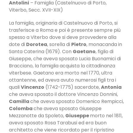
Antolini
– Famiglia (Castelnuovo di Porto,
Viterbo, Secc. XVII-XIX)
La famiglia, originaria di Castelnuovo di Porto, si
trasferisce a Roma e poi è presente sempre più
spesso a Viterbo dove si deve provvedere alla
dote di
Dorotea
, sorella di
Pietro
, monacanda in
Santa Caterina (1679). Con
Gaetano
, figlio di
Giuseppe, che aveva sposato Lucia Buonamici di
Bracciano, la famiglia acquista la cittadinanza
viterbese. Gaetano era morto nel 1770, ultra
ottantenne, ed aveva avuto numerosi figli tra i
quali
Vincenzo
(1742-1775) sacerdote,
Antonia
che aveva sposato il dottore Vincenzo Donnini,
Camilla
che aveva sposato Domenico Rempicci,
Colomba
che aveva sposato Giuseppe
Mezzanotte da Spoleto,
Giuseppe
morto nel 1811,
aveva sposato Rosa Tarabusi ed era buon
architetto che viene ricordato per il ripristino