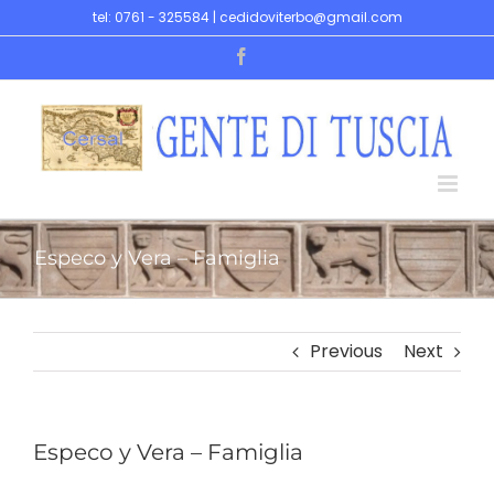
Skip
tel: 0761 - 325584 | cedidoviterbo@gmail.com
to
Facebook
content
Especo y Vera – Famiglia
Previous
Next
Especo y Vera – Famiglia