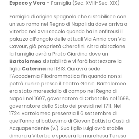
Especo y Vera
– Famiglia (Sec. XVIII-Sec. XIX)
Famiglia di origine spagnola che si stabilisce con
un suo ramo nel Regno di Napoli da dove arriva a
Viterbo nel XVIII secolo quando ha in enfiteusi il
palazzo all’angolo delle attuali Via Annio con Via
Cavour, già proprietà Cherofini. Altra abitazione
la famiglia avrà a Prato Giardino dove un
Bartolomeo
si stabilirà e vi farà battezzare la
figlia
Caterina
nel 1813. Qui avrà sede
l’Accademia Filodrammatica fin quando non si
potrà riunire presso il Teatro Genio. Bartolomeo
era stato maresciallo di campo nel Regno di
Napoli nel 1697, governatore di Orbetello nel 1698,
governatore dello Stato dei presidi nel 1711. Nel
1724 Bartolomeo presenzia il 6 settembre di
quell’anno al battesimo di Giovan Battista Casti di
Acquapendente (v.). Suo figlio Luigi avrà stabile
dimora a Viterbo e sposerà la marchesa Teresa