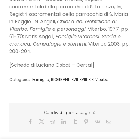
sacramentali della parrocchia di S. Lorenzo; Ivi,
Registri sacramentali della parrocchia di S. Maria
in Poggio. N. Angeli,
Chiesa del Gonfalone di
Viterbo. Famiglie e personaggi
, Viterbo, 1977, pp.
61-70; Noris Angeli,
Famiglie viterbesi. Storia e
cronaca. Genealogie e stemmi
, Viterbo 2003, pp.
200-204.
[Scheda di Luciano Osbat – Cersal]
Categories:
Famiglia
,
BIOGRAFIE
,
XVII
,
XVIII
,
XIX
,
Viterbo
Condividi questa pagina:
Facebook
X
Reddit
LinkedIn
Tumblr
Pinterest
Vk
Email