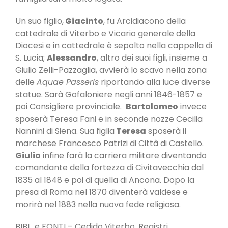
Un suo figlio,
Giacinto
, fu Arcidiacono della
cattedrale di Viterbo e Vicario generale della
Diocesi e in cattedrale è sepolto nella cappella di
S. Lucia;
Alessandro
, altro dei suoi figli, insieme a
Giulio Zelli-Pazzaglia, avvierà lo scavo nella zona
delle
Aquae Passeris
riportando alla luce diverse
statue. Sarà Gofaloniere negli anni 1846-1857 e
poi Consigliere provinciale.
Bartolomeo
invece
sposerà Teresa Fani e in seconde nozze Cecilia
Nannini di Siena. Sua figlia
Teresa
sposerà il
marchese Francesco Patrizi di Città di Castello.
Giulio
infine farà la carriera militare diventando
comandante della fortezza di Civitavecchia dal
1835 al 1848 e poi di quella di Ancona. Dopo la
presa di Roma nel 1870 diventerà valdese e
morirà nel 1883 nella nuova fede religiosa.
BIBL. e FONTI – Cedido Viterbo, Registri