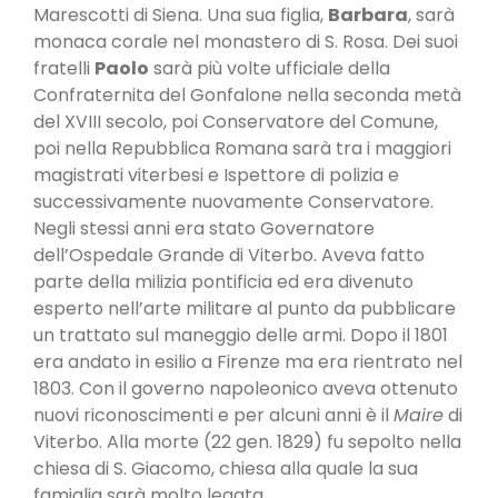
Marescotti di Siena. Una sua figlia,
Barbara
, sarà
monaca corale nel monastero di S. Rosa. Dei suoi
fratelli
Paolo
sarà più volte ufficiale della
Confraternita del Gonfalone nella seconda metà
del XVIII secolo, poi Conservatore del Comune,
poi nella Repubblica Romana sarà tra i maggiori
magistrati viterbesi e Ispettore di polizia e
successivamente nuovamente Conservatore.
Negli stessi anni era stato Governatore
dell’Ospedale Grande di Viterbo. Aveva fatto
parte della milizia pontificia ed era divenuto
esperto nell’arte militare al punto da pubblicare
un trattato sul maneggio delle armi. Dopo il 1801
era andato in esilio a Firenze ma era rientrato nel
1803. Con il governo napoleonico aveva ottenuto
nuovi riconoscimenti e per alcuni anni è il
Maire
di
Viterbo. Alla morte (22 gen. 1829) fu sepolto nella
chiesa di S. Giacomo, chiesa alla quale la sua
famiglia sarà molto legata.