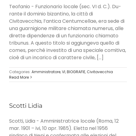
Teofanio - Funzionario locale (sec. VI d. C.). Du­
rante il dominio bizantino, la città di
Civitavecchia, l’antica Centumcellae, era sede di
una guarnigione militare chiamata numerus, alle
dirette dipendenze di un funzionario chiamato
tribunus. A questo tito­lo si aggiungeva quello di
comes, perché investito di una speciale comitiva,
cioè di un incarico di ca­rattere civile, [...]
Categories:
Amministratore
,
VI
,
BIOGRAFIE
,
Civitavecchia
Read More
Scotti Lidia
Scotti, Lidia - Amministratrice locale (Roma, 12
mar. 1901 – ivi, 10 apr. 1985). Eletta nel 1956
sindaco di Nepi e confermata alle elezioni del