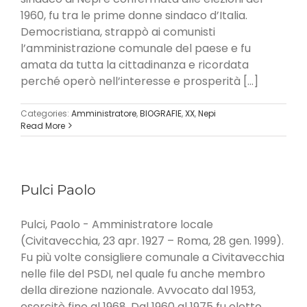
1960, fu tra le prime donne sindaco d’Italia.
Democristiana, strappò ai comunisti
l’amministrazione comunale del paese e fu
amata da tutta la cittadinanza e ricordata
perché operò nell’interesse e prosperità [...]
Categories:
Amministratore
,
BIOGRAFIE
,
XX
,
Nepi
Read More
Pulci Paolo
Pulci, Paolo - Amministratore locale
(Civitavecchia, 23 apr. 1927 – Roma, 28 gen. 1999).
Fu più volte consigliere comunale a Civitavecchia
nelle file del PSDI, nel quale fu anche membro
della direzione nazionale. Avvocato dal 1953,
esercitò fino al 1968. Dal 1960 al 1975 fu eletto