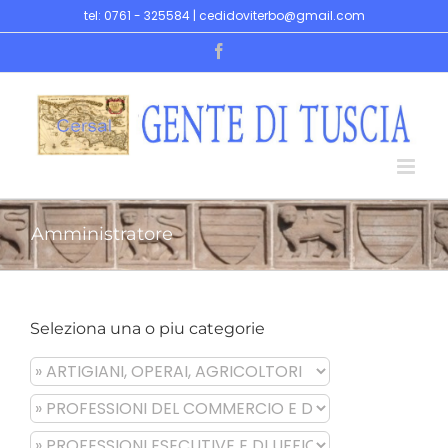
Skip
tel: 0761 - 325584 | cedidoviterbo@gmail.com
to
Facebook
content
Amministratore
Seleziona una o piu categorie