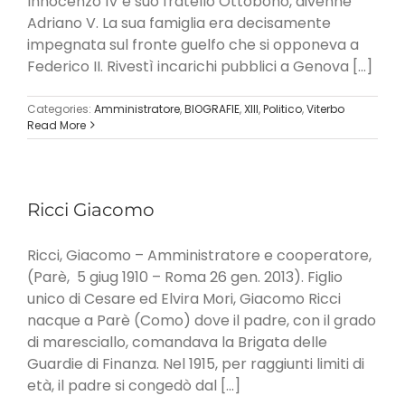
Innocenzo IV e suo fratello Ottobono, divenne
Adriano V. La sua famiglia era decisamente
impegnata sul fronte guelfo che si opponeva a
Federico II. Rivestì incarichi pubblici a Genova [...]
Categories:
Amministratore
,
BIOGRAFIE
,
XIII
,
Politico
,
Viterbo
Read More
Ricci Giacomo
Ricci, Giacomo – Amministratore e cooperatore,
(Parè, 5 giug 1910 – Roma 26 gen. 2013). Figlio
unico di Cesare ed Elvira Mori, Giacomo Ricci
nacque a Parè (Como) dove il padre, con il grado
di maresciallo, comandava la Brigata delle
Guardie di Finanza. Nel 1915, per raggiunti limiti di
età, il padre si congedò dal [...]